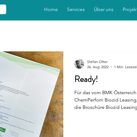
Home
Services
Über uns
Projek
Stefan Otter
26. Aug. 2022
1 Min. Lesezei
Ready!
Für das vom BMK Österreich 
ChemPerfom Biozid Leasing, 
die Broschüre Biozid Leasing.